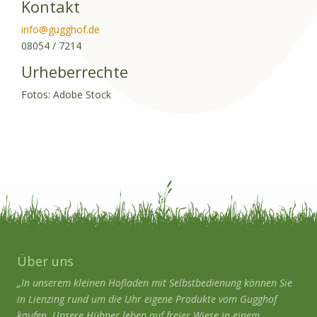
Kontakt
info@gugghof.de
08054 / 7214
Urheberrechte
Fotos: Adobe Stock
Über uns
„In unserem kleinen Hofladen mit Selbstbedienung können Sie
in Lienzing rund um die Uhr eigene Produkte vom Gugghof
kaufen. Unsere Hühner leben auf freier Wiese in einem